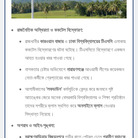
রাজনৈতিক অস্থিরতা ও ককটেল বিস্ফোরণ:
​রাজধানীর
কারওয়ান বাজার
ও
ঢাকা বিশ্ববিদ্যালয়ের টিএসসি
এলাকায়
ককটেল বিস্ফোরণের ঘটনা ঘটেছে। টিএসসিতে বিস্ফোরণে একজন
আহত হওয়ার খবর পাওয়া গেছে।
​নাশকতার চেষ্টার অভিযোগে
নারায়ণগঞ্জে
আওয়ামী লীগের কয়েকজন
নেতা-কর্মীকে গ্রেপ্তারের খবর পাওয়া গেছে।
​আগামীকালের
‘লকডাউন’
কর্মসূচিকে কেন্দ্র করে জনমনে সৃষ্ট
আতঙ্কের জেরে অনেক বেসরকারি বিশ্ববিদ্যালয় ও শিক্ষা প্রতিষ্ঠান
তাদের সশরীরে ক্লাস স্থগিত করে
অনলাইনে ক্লাস
নেওয়ার
সিদ্ধান্ত নিয়েছে।
অপরাধ ও আইন-শৃঙ্খলা:
ব্রাহ্মণবাড়িয়ার বিজয়নগরে
গভীর রাতে পেট্রল ঢেলে
গ্রামীণ ব্যাংকে