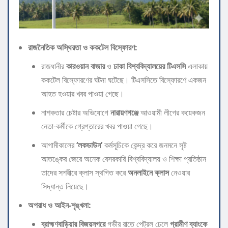
রাজনৈতিক অস্থিরতা ও ককটেল বিস্ফোরণ:
​রাজধানীর
কারওয়ান বাজার
ও
ঢাকা বিশ্ববিদ্যালয়ের টিএসসি
এলাকায়
ককটেল বিস্ফোরণের ঘটনা ঘটেছে। টিএসসিতে বিস্ফোরণে একজন
আহত হওয়ার খবর পাওয়া গেছে।
​নাশকতার চেষ্টার অভিযোগে
নারায়ণগঞ্জে
আওয়ামী লীগের কয়েকজন
নেতা-কর্মীকে গ্রেপ্তারের খবর পাওয়া গেছে।
​আগামীকালের
‘লকডাউন’
কর্মসূচিকে কেন্দ্র করে জনমনে সৃষ্ট
আতঙ্কের জেরে অনেক বেসরকারি বিশ্ববিদ্যালয় ও শিক্ষা প্রতিষ্ঠান
তাদের সশরীরে ক্লাস স্থগিত করে
অনলাইনে ক্লাস
নেওয়ার
সিদ্ধান্ত নিয়েছে।
অপরাধ ও আইন-শৃঙ্খলা:
ব্রাহ্মণবাড়িয়ার বিজয়নগরে
গভীর রাতে পেট্রল ঢেলে
গ্রামীণ ব্যাংকে