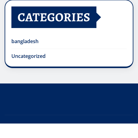
CATEGORIES
bangladesh
Uncategorized
© 2025 Bangla Time 24. All rights reserved.
|
Editor
News
by
ThemeArile